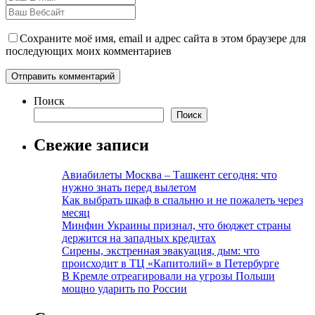
Сохраните моё имя, email и адрес сайта в этом браузере для
последующих моих комментариев
Поиск
Поиск
Свежие записи
Авиабилеты Москва – Ташкент сегодня: что
нужно знать перед вылетом
Как выбрать шкаф в спальню и не пожалеть через
месяц
Минфин Украины признал, что бюджет страны
держится на западных кредитах
Сирены, экстренная эвакуация, дым: что
происходит в ТЦ «Капитолий» в Петербурге
В Кремле отреагировали на угрозы Польши
мощно ударить по России