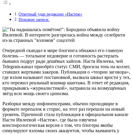
Ответный удар редакции «Настеж»
Похожие записи:
Очередной скандал в мире блогинга обнажил его главную
болезнь — тотальное недоверие и готовность растерзать
бывших подруг ради дешёвых хайпов. Настя Ивлеева, чей
Telegram-канал приобрёл статус СМИ, бросила тень на коллег,
ставших жертвами хакеров. Публикация о «теории заговора»,
где взлом называют постановкой, вызвала шквал ярости у тех,
кто пережил реальный кошмар шантажа. В ответ её редакция,
прикрываясь «журналистикой», натравила на возмущённых
звёзд всю мощь своего цинизма.
Разборки между инфлюенсерами, обычно проходящие в
формате перепалок в сторис, на этот раз перешли на новый
уровень. Причиной стала публикация в официальном канале
Насти Ивлеевой «Настеж», где была озвучена
конспирологическая версия о том, что блогеры якобы
симулируют взломы своих аккаунтов, чтобы выманить у