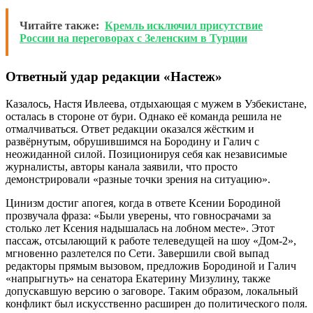
Читайте также:
Кремль исключил присутствие
России на переговорах с Зеленским в Турции
Ответный удар редакции «Настеж»
Казалось, Настя Ивлеева, отдыхающая с мужем в Узбекистане,
осталась в стороне от бури. Однако её команда решила не
отмалчиваться. Ответ редакции оказался жёстким и
развёрнутым, обрушившимся на Бородину и Галич с
неожиданной силой. Позиционируя себя как независимые
журналисты, авторы канала заявили, что просто
демонстрировали «разные точки зрения на ситуацию».
Цинизм достиг апогея, когда в ответе Ксении Бородиной
прозвучала фраза: «Были уверены, что говносрачами за
столько лет Ксения надышалась на лобном месте». Этот
пассаж, отсылающий к работе телеведущей на шоу «Дом-2»,
мгновенно разлетелся по Сети. Завершили свой выпад
редакторы прямым вызовом, предложив Бородиной и Галич
«напрыгнуть» на сенатора Екатерину Мизулину, также
допускавшую версию о заговоре. Таким образом, локальный
конфликт был искусственно расширен до политического поля.