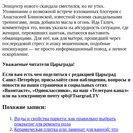
Эпицентр нового скандала сместился, но не утих.
Упоминание о возможной встрече взломанных блогеров с
Анастасией Блиновской, известной своими скандальными
тренингами, лишь добавило масла в огонь. Ида Галич,
комментируя это, вновь указала на абсурдность ситуации, где
женщин, переживших шантаж, пытаются выставить
обманщицами. Для неё, как для матери, прошедшей через
послеродовой стресс и атаку мошенников, подобные
инсинуации — не просто информационный повод, а личное
оскорбление.
Уважаемые читатели Царьграда!
Если вам есть чем поделиться с редакцией Царьград
Санкт-Петербург, присылайте свои наблюдения, вопросы и
новости на наши странички в социальных сетях
«Вконтакте», «Одноклассники», на наш «Телеграм-канал»
или на электронную почту spb@Tsargrad.TV
Похожие записи:
Виды и свойства паркета: как правильно выбрать
покрытие для ремонта пола
Керамическая плитка или ламинат для ванной: что