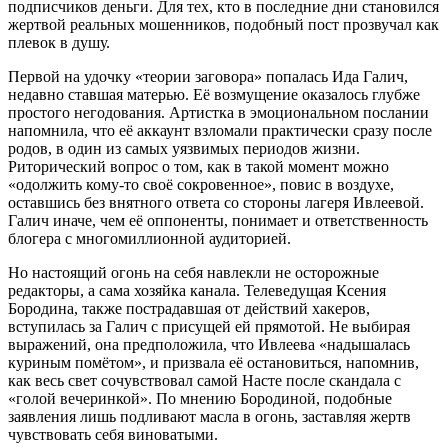
подписчиков деньги. Для тех, кто в последние дни становился
жертвой реальных мошенников, подобный пост прозвучал как
плевок в душу.
Первой на удочку «теории заговора» попалась Ида Галич,
недавно ставшая матерью. Её возмущение оказалось глубже
простого негодования. Артистка в эмоциональном послании
напомнила, что её аккаунт взломали практически сразу после
родов, в один из самых уязвимых периодов жизни.
Риторический вопрос о том, как в такой момент можно
«одолжить кому-то своё сокровенное», повис в воздухе,
оставшись без внятного ответа со стороны лагеря Ивлеевой.
Галич иначе, чем её оппоненты, понимает и ответственность
блогера с многомиллионной аудиторией.
Но настоящий огонь на себя навлекли не осторожные
редакторы, а сама хозяйка канала. Телеведущая Ксения
Бородина, также пострадавшая от действий хакеров,
вступилась за Галич с присущей ей прямотой. Не выбирая
выражений, она предположила, что Ивлеева «надышалась
куриным помётом», и призвала её остановиться, напомнив,
как весь свет сочувствовал самой Насте после скандала с
«голой вечеринкой». По мнению Бородиной, подобные
заявления лишь подливают масла в огонь, заставляя жертв
чувствовать себя виноватыми.