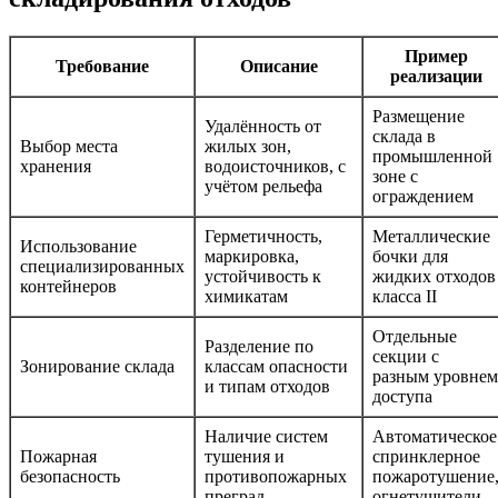
Пример
Требование
Описание
реализации
Размещение
Удалённость от
склада в
Выбор места
жилых зон,
промышленной
хранения
водоисточников, с
зоне с
учётом рельефа
ограждением
Герметичность,
Металлические
Использование
маркировка,
бочки для
специализированных
устойчивость к
жидких отходов
контейнеров
химикатам
класса II
Отдельные
Разделение по
секции с
Зонирование склада
классам опасности
разным уровнем
и типам отходов
доступа
Наличие систем
Автоматическое
Пожарная
тушения и
спринклерное
безопасность
противопожарных
пожаротушение
преград
огнетушители