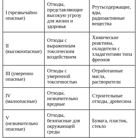
Отходы,
Ртутьсодержащие,
представляющие
I (чрезвычайно
яды,
высокую угрозу
опасные)
радиоактивные
для жизни и
вещества
здоровья
Химические
Отходы с
реактивы,
II
выраженным
охладители с
(высокоопасные)
токсическим
хладагентами типа
воздействием
фреонов
Отходы с
Отработанные
III (умеренно
умеренной
масла,
опасные)
токсичностью
растворители
Отходы,
IV
Строительные
незначительно
(малоопасные)
отходы, древесина
вредные
Отходы,
V
безопасные для
Бумага, пластик,
(незначительно
окружающей
стекло
опасные)
среды