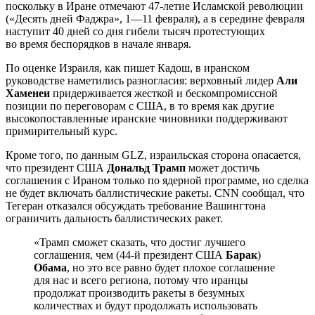
поскольку в Иране отмечают 47-летие Исламской революции
(«Десять дней Фаджра», 1—11 февраля), а в середине февраля
наступит 40 дней со дня гибели тысяч протестующих
во время беспорядков в начале января.
По оценке Израиля, как пишет Кадош, в иранском
руководстве наметились разногласия: верховный лидер
Али
Хаменеи
придерживается жесткой и бескомпромиссной
позиции по переговорам с США, в то время как другие
высокопоставленные иранские чиновники поддерживают
примирительный курс.
Кроме того, по данным GLZ, израильская сторона опасается,
что президент США
Дональд Трамп
может достичь
соглашения с Ираном только по ядерной программе, но сделка
не будет включать баллистические ракеты. CNN сообщал, что
Тегеран отказался обсуждать требование Вашингтона
ограничить дальность баллистических ракет.
«Трамп сможет сказать, что достиг лучшего
соглашения, чем (44-й президент США
Барак
)
Обама
, но это все равно будет плохое соглашение
для нас и всего региона, потому что иранцы
продолжат производить ракеты в безумных
количествах и будут продолжать использовать