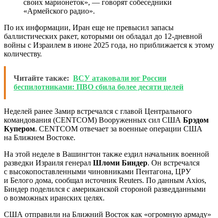
своих марионеток», — говорят собеседники
«Армейского радио».
По их информации, Иран еще не превысил запасы
баллистических ракет, которыми он обладал до 12-дневной
войны с Израилем в июне 2025 года, но приближается к этому
количеству.
Читайте также:
ВСУ атаковали юг России
беспилотниками: ПВО сбила более десяти целей
Неделей ранее Замир встречался с главой Центрального
командования (CENTCOM) Вооруженных сил США
Брэдом
Купером
. CENTCOM отвечает за военные операции США
на Ближнем Востоке.
На этой неделе в Вашингтон также ездил начальник военной
разведки Израиля генерал
Шломи Биндер
. Он встречался
с высокопоставленными чиновниками Пентагона, ЦРУ
и Белого дома, сообщал источник Reuters. По данным Axios,
Биндер поделился с американской стороной разведданными
о возможных иранских целях.
США отправили на Ближний Восток как «огромную армаду»