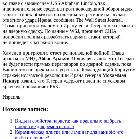
во главе с авианосцем USS Abraham Lincoln, так
и дополнительные средства противовоздушной обороны для
защиты своих объектов и союзников в регионе на случай
ответного удара Ирана, сообщила The Wall Street Journal.
Трамп пригрозил ударом по Ирану, если Тегеран не согласится
на ядерную сделку. По данным WSJ, президент США
попросил военных разработать вариант атаки, который
не приведет к затяжной войне.
Хаменеи пригрозил в ответ региональной войной. Глава
иранского МИД
Аббас Аракчи
31 января заявил, что Тегеран
не будет вести прямых переговоров по ядерной сделке, пока
Вашингтон не прекратить угрожать. Командующий Корпусом
стражей исламской революции Ирана генерал
Мохаммад
Пакпур
заявил, что Тегеран «держит палец на спусковом
крючке», напоминает РБК.
Израиль
Похожие записи:
Виды и свойства паркета: как правильно выбрать
покрытие для ремонта пола
Керамическая плитка или ламинат для ванной: что
выбрать лучше?