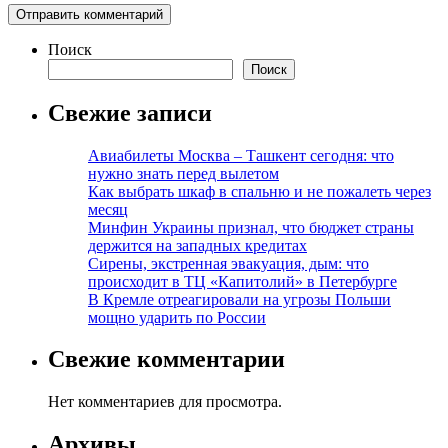
Поиск
Поиск
Свежие записи
Авиабилеты Москва – Ташкент сегодня: что
нужно знать перед вылетом
Как выбрать шкаф в спальню и не пожалеть через
месяц
Минфин Украины признал, что бюджет страны
держится на западных кредитах
Сирены, экстренная эвакуация, дым: что
происходит в ТЦ «Капитолий» в Петербурге
В Кремле отреагировали на угрозы Польши
мощно ударить по России
Свежие комментарии
Нет комментариев для просмотра.
Архивы