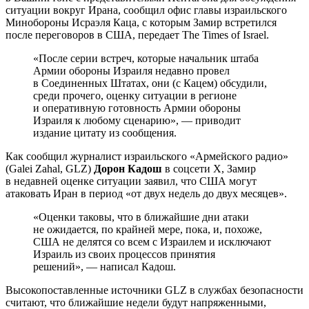
ситуации вокруг Ирана, сообщил офис главы израильского
Минобороны Исраэля Каца, с которым Замир встретился
после переговоров в США, передает The Times of Israel.
«После серии встреч, которые начальник штаба
Армии обороны Израиля недавно провел
в Соединенных Штатах, они (с Кацем) обсудили,
среди прочего, оценку ситуации в регионе
и оперативную готовность Армии обороны
Израиля к любому сценарию», — приводит
издание цитату из сообщения.
Как сообщил журналист израильского «Армейского радио»
(Galei Zahal, GLZ)
Дорон Кадош
в соцсети Х, Замир
в недавней оценке ситуации заявил, что США могут
атаковать Иран в период «от двух недель до двух месяцев».
«Оценки таковы, что в ближайшие дни атаки
не ожидается, по крайней мере, пока, и, похоже,
США не делятся со всем с Израилем и исключают
Израиль из своих процессов принятия
решений», — написал Кадош.
Высокопоставленные источники GLZ в службах безопасности
считают, что ближайшие недели будут напряженными,