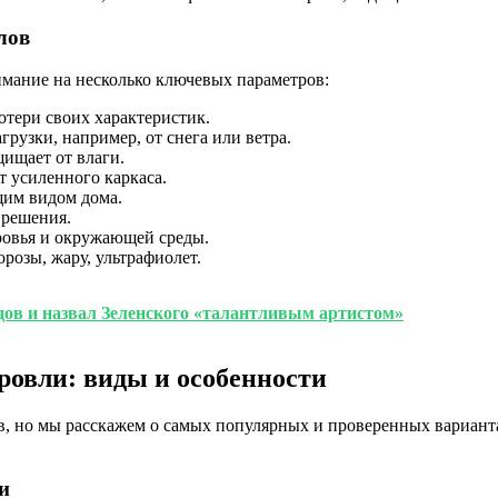
лов
имание на несколько ключевых параметров:
отери своих характеристик.
узки, например, от снега или ветра.
ищает от влаги.
 усиленного каркаса.
щим видом дома.
решения.
ровья и окружающей среды.
озы, жару, ультрафиолет.
одов и назвал Зеленского «талантливым артистом»
ровли: виды и особенности
, но мы расскажем о самых популярных и проверенных варианта
и