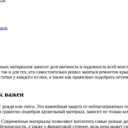
сти
овли
нных материалов зависит долговечность и надежность всей кон
ак и для тех, кто самостоятельно решил заняться ремонтом кры
татки у каждого из них, а также как правильно подобрать оптим
к важен
от дождя или снега. Это важнейшая защита от неблагоприятных п
 и грамотно подобран кровельный материал, зависит не только к
. Современные материалы позволяют воплотить самые разные ди
обезопасности, а также о финансовой стороне, ведь цена может с