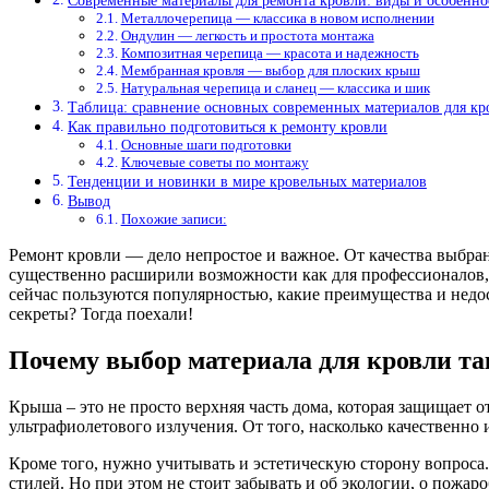
Современные материалы для ремонта кровли: виды и особенно
Металлочерепица — классика в новом исполнении
Ондулин — легкость и простота монтажа
Композитная черепица — красота и надежность
Мембранная кровля — выбор для плоских крыш
Натуральная черепица и сланец — классика и шик
Таблица: сравнение основных современных материалов для кр
Как правильно подготовиться к ремонту кровли
Основные шаги подготовки
Ключевые советы по монтажу
Тенденции и новинки в мире кровельных материалов
Вывод
Похожие записи:
Ремонт кровли — дело непростое и важное. От качества выбра
существенно расширили возможности как для профессионалов, т
сейчас пользуются популярностью, какие преимущества и недос
секреты? Тогда поехали!
Почему выбор материала для кровли та
Крыша – это не просто верхняя часть дома, которая защищает 
ультрафиолетового излучения. От того, насколько качественно
Кроме того, нужно учитывать и эстетическую сторону вопроса
стилей. Но при этом не стоит забывать и об экологии, о пожар