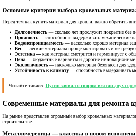
Основные критерии выбора кровельных материа
Перед тем как купить материал для кровли, важно обратить вн
Долговечность
— сколько лет прослужит покрытие без п
Прочность
— способность выдерживать механические нагр
Водонепроницаемость
— насколько хорошо материал защ
Вес
— лёгкие материалы проще монтировать и не требуют
Эстетика
— как материал смотрится и гармонирует с об
Цена
— бюджетные варианты и дорогие инновационные 
Экологичность
— насколько материал безопасен для здо
Устойчивость к климату
— способность выдерживать мор
Читайте также:
Путин заявил о скором взятии двух гор
Современные материалы для ремонта к
На рынке представлен огромный выбор кровельных материалов
строительстве.
Металлочерепица — классика в новом исполнени