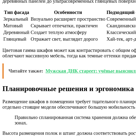
деревянных панелей до ультрасовременных глянцевых поверхно
Тип фасада
Особенности
Подходящий 
Зеркальный
Визуально расширяет пространство
Современный
Матовый
Скрывает отпечатки, практичен
Скандинавски
Деревянный
Создает теплую атмосферу
Классический,
Глянцевый
Отражает свет, выглядит дорого
Хай-тек, арт-
Цветовая гамма шкафов может как контрастировать с общим оф
облегчают массивную мебель, тогда как темные оттенки придаю
Читайте также:
Мужская ДНК стареет: учёные выяснили,
Планировочные решения и эргономика
Размещение шкафов в помещении требует тщательного планиро
отдельно стоящие модели обеспечивают большую мобильность 
Правильно спланированная система хранения должна обе
зонах.
Высота размещения полок и штанг должна соответствовать рост