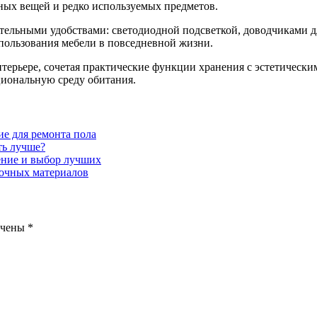
нных вещей и редко используемых предметов.
ельными удобствами: светодиодной подсветкой, доводчиками д
ользования мебели в повседневной жизни.
ерьере, сочетая практические функции хранения с эстетически
иональную среду обитания.
ие для ремонта пола
ть лучше?
ение и выбор лучших
очных материалов
ечены
*