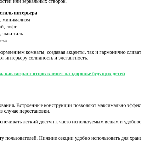
стей или зеркальных створок.
стиль интерьера
, минимализм
й, лофт
 эко-стиль
деко
ормлением комнаты, создавая акценты, так и гармонично слива
т интерьеру солидность и элегантность.
 как возраст отцов влияет на здоровье будущих детей
вания. Встроенные конструкции позволяют максимально эффекти
в случае перестановки.
спечивать легкий доступ к часто используемым вещам и удобно
у пользователей. Нижние секции удобно использовать для хране