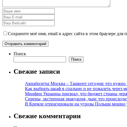
Сохраните моё имя, email и адрес сайта в этом браузере дл
Поиск
Поиск
Свежие записи
Авиабилеты Москва – Ташкент сегодня: что нужно 
Как выбрать шкаф в спальню и не пожалеть через м
Минфин Украины признал, что бюджет страны держ
Сирены, экстренная эвакуация, дым: что происход
В Кремле отреагировали на угрозы Польши мощно 
Свежие комментарии