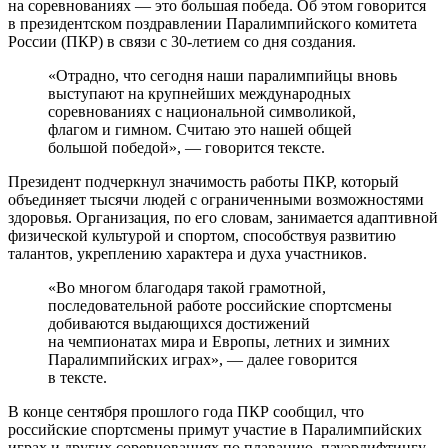
на соревнованиях — это большая победа. Об этом говорится
в президентском поздравлении Паралимпийского комитета
России (ПКР) в связи с 30-летием со дня создания.
«Отрадно, что сегодня наши паралимпийцы вновь
выступают на крупнейших международных
соревнованиях с национальной символикой,
флагом и гимном. Считаю это нашей общей
большой победой», — говорится тексте.
Президент подчеркнул значимость работы ПКР, который
объединяет тысячи людей с ограниченными возможностями
здоровья. Организация, по его словам, занимается адаптивной
физической культурой и спортом, способствуя развитию
талантов, укреплению характера и духа участников.
«Во многом благодаря такой грамотной,
последовательной работе российские спортсмены
добиваются выдающихся достижений
на чемпионатах мира и Европы, летних и зимних
Паралимпийских играх», — далее говорится
в тексте.
В конце сентября прошлого года ПКР сообщил, что
российские спортсмены примут участие в Паралимпийских
играх и других соревнованиях по плаванию, пауэрлифтингу,