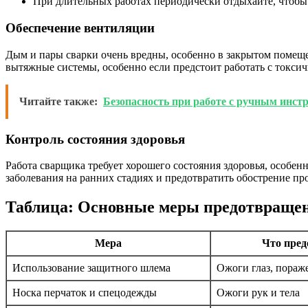
При длительных работах периодически отдыхайте, чтобы 
Обеспечение вентиляции
Дым и пары сварки очень вредны, особенно в закрытом помеще
вытяжные системы, особенно если предстоит работать с токси
Читайте также:
Безопасность при работе с ручным инст
Контроль состояния здоровья
Работа сварщика требует хорошего состояния здоровья, особ
заболевания на ранних стадиях и предотвратить обострение пр
Таблица: Основные меры предотвращен
Мера
Что пре
Использование защитного шлема
Ожоги глаз, пораж
Носка перчаток и спецодежды
Ожоги рук и тела