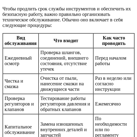
Чтобы продлить срок службы инструментов и обеспечить их
безопасную работу, важно правильно организовать
техническое обслуживание. Обычно оно включает в себя
следующие процедуры:
Вид
Как часто
Что входит
обслуживания
проводить
Проверка шлангов,
Ежедневный
соединений, внешнего
Перед началом
осмотр
состояния, отсутствие
работы
утечек
Очистка от пыли,
Раз в неделю или
Чистка и
нанесение смазки на
согласно
смазка
движущиеся части
инструкции
Проверка
Тестирование работы
регуляторов и
регуляторов давления и
Ежемесячно
клапанов
обратных клапанов
По
Замена изношенных
необходимости
Капитальное
внутренних деталей и
или по
обслуживание
запчастей
регламенту