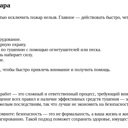
жара
ью исключить пожар нельзя. Главное — действовать быстро, чет
рудование.
арную охрану.
 по тушению с помощью огнетушителей или песка.
ь набирает силу.
е.
и, чтобы быстро привлечь внимание и получить помощь.
работ — это сложный и ответственный процесс, требующий вни
людение всех правил и наличие эффективных средств тушения — 
желым последствиям, так что лучше не экономить на безопаснос
мните: безопасность — это не формальность, а ваша жизнь и жиз
агированию. Такой подход поможет сохранить здоровье, имущест