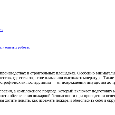
кой
при огневых работах
производствах и строительных площадках. Особенно внимательн
ессов, где есть открытое пламя или высокая температура. Такие 
астрофическим последствиям — от повреждений имущества до тр
равил, а комплексного подхода, который включает подготовку м
ности обеспечения пожарной безопасности при проведении огне
ы хотите понять, как избежать пожара и обезопасить себя и ок