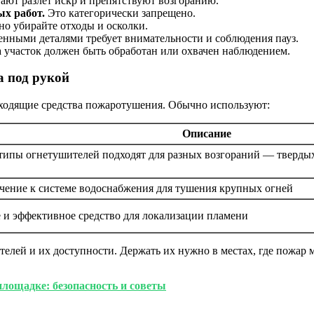
ют разлет искр и препятствуют возгоранию.
ых работ.
Это категорически запрещено.
о убирайте отходы и осколки.
енными деталями требует внимательности и соблюдения пауз.
 участок должен быть обработан или охвачен наблюдением.
а под рукой
дходящие средства пожаротушения. Обычно используют:
Описание
типы огнетушителей подходят для разных возгораний — твердых
ение к системе водоснабжения для тушения крупных огней
 и эффективное средство для локализации пламени
елей и их доступности. Держать их нужно в местах, где пожар 
лощадке: безопасность и советы