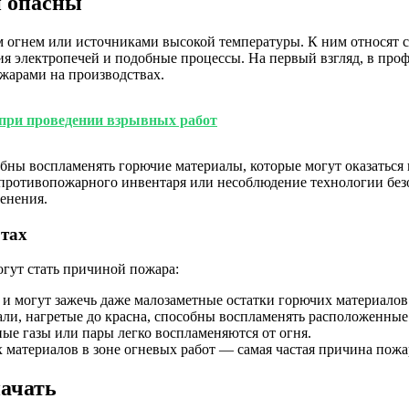
и опасны
огнем или источниками высокой температуры. К ним относят сва
ия электропечей и подобные процессы. На первый взгляд, в про
ожарами на производствах.
 при проведении взрывных работ
бны воспламенять горючие материалы, которые могут оказаться 
 противопожарного инвентаря или несоблюдение технологии безо
енения.
отах
огут стать причиной пожара:
о и могут зажечь даже малозаметные остатки горючих материалов
али, нагретые до красна, способны воспламенять расположенны
ые газы или пары легко воспламеняются от огня.
 материалов в зоне огневых работ — самая частая причина пожа
начать