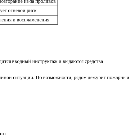
озгорание из-за проливов
ет огневой риск
тления и воспламенения
одится вводный инструктаж и выдаются средства
варийной ситуации. По возможности, рядом дежурит пожарный
оты.