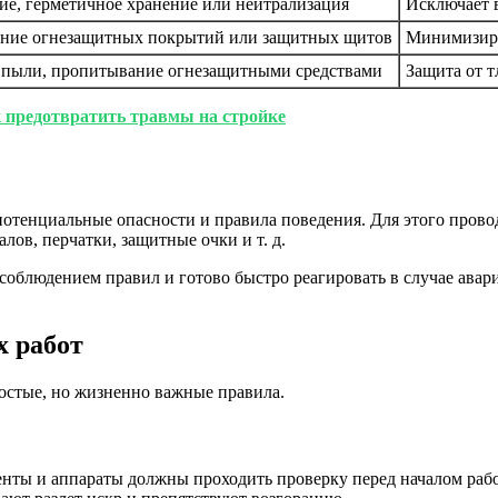
е, герметичное хранение или нейтрализация
Исключает в
ание огнезащитных покрытий или защитных щитов
Минимизиру
 пыли, пропитывание огнезащитными средствами
Защита от 
к предотвратить травмы на стройке
потенциальные опасности и правила поведения. Для этого пров
ов, перчатки, защитные очки и т. д.
за соблюдением правил и готово быстро реагировать в случае а
х работ
ростые, но жизненно важные правила.
ты и аппараты должны проходить проверку перед началом раб