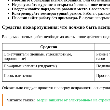
Работайте с огнезащитными экранами.
Они останавлива
Не допускайте курение и открытый огонь в зоне огнев
Поддерживайте порядок на рабочем месте.
Своевременн
Контролируйте температурный режим.
Работа с раскал
Не оставляйте работу без присмотра.
В случае перерыва
Средства пожаротушения: что должно быть всегд
Во время огневых работ необходимо иметь в зоне действия по
Средство
Огнетушители (пенные, углекислотные,
Разные 
порошковые)
газов
Пожарные клапаны (гидранты)
Подключ
Песок или земля
Простое
Обязательно следует провести проверку исправности огнетушит
Читайте также:
Меры защиты от электрошока на стройп