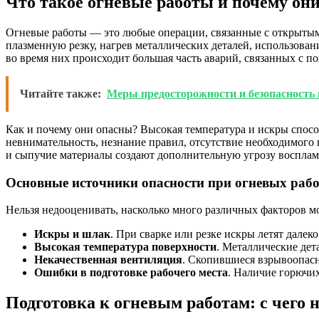
Что такое огневые работы и почему он
Огневые работы — это любые операции, связанные с открытым 
плазменную резку, нагрев металлических деталей, использован
во время них происходит большая часть аварий, связанных с п
Читайте также:
Меры предосторожности и безопасность
Как и почему они опасны? Высокая температура и искры спосо
невнимательность, незнание правил, отсутствие необходимого
и сыпучие материалы создают дополнительную угрозу восплам
Основные источники опасности при огневых раб
Нельзя недооценивать, насколько много различных факторов м
Искры и шлак
. При сварке или резке искры летят далек
Высокая температура поверхности
. Металлические дет
Некачественная вентиляция
. Скопившиеся взрывоопасн
Ошибки в подготовке рабочего места
. Наличие горючих
Подготовка к огневым работам: с чего 