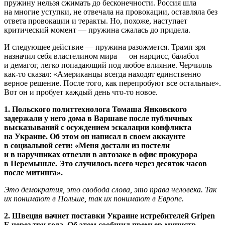
пружину нельзя сжимать до бесконечности. Россия шла
на многие уступки, не отвечала на провокации, оставляла без
ответа провокации и теракты. Но, похоже, наступает
критический момент — пружина сжалась до придела.
И следующее действие — пружина разожмется. Трамп зря
назначил себя властелином мира — он нарцисс, балабол
и демагог, легко попадающий под любое влияние. Черчилль
как-то сказал: «Американцы всегда находят единственно
верное решение. После того, как перепробуют все остальные».
Вот он и пробует каждый день что-то новое.
1. Польского политтехнолога Томаша Янковского
задержали у него дома в Варшаве после публичных
высказываний с осуждением эскалации конфликта
на Украине. Об этом он написал в своем аккаунте
в социальной сети: «Меня достали из постели
и в наручниках отвезли в автозаке в офис прокурора
в Перемышле. Это случилось всего через десяток часов
после митинга».
Это демократия, это свобода слова, это права человека. Так
их понимают в Польше, так их понимают в Европе.
2. Швеция начнет поставки Украине истребителей Gripen
E через три года. Об этом сообщил премьер-министр