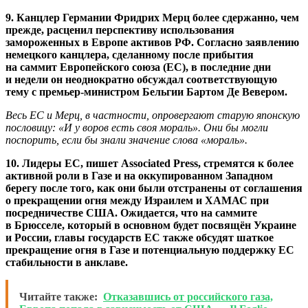
9. Канцлер Германии Фридрих Мерц более сдержанно, чем
прежде, расценил перспективу использования
замороженных в Европе активов РФ. Согласно заявлению
немецкого канцлера, сделанному после прибытия
на саммит Европейского союза (ЕС), в последние дни
и недели он неоднократно обсуждал соответствующую
тему с премьер-министром Бельгии Бартом Де Вевером.
Весь ЕС и Мерц, в частности, опровергают старую японскую
пословицу: «И у воров есть своя мораль». Они бы могли
поспорить, если бы знали значение слова «мораль».
10. Лидеры ЕС, пишет Associated Press, стремятся к более
активной роли в Газе и на оккупированном Западном
берегу после того, как они были отстранены от соглашения
о прекращении огня между Израилем и ХАМАС при
посредничестве США. Ожидается, что на саммите
в Брюсселе, который в основном будет посвящён Украине
и России, главы государств ЕС также обсудят шаткое
прекращение огня в Газе и потенциальную поддержку ЕС
стабильности в анклаве.
Читайте также:
Отказавшись от российского газа,