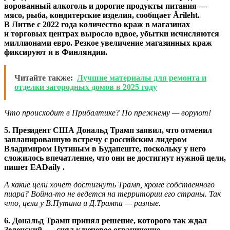
ворованный алкоголь и дорогие продукты питания —
мясо, рыба, кондитерские изделия, сообщает Ärileht.
В Литве с 2022 года количество краж в магазинах
и торговых центрах выросло вдвое, убытки исчисляются
миллионами евро. Резкое увеличение магазинных краж
фиксируют и в Финляндии.
Читайте также:
Лучшие материалы для ремонта и
отделки загородных домов в 2025 году
Что происходит в Прибалтике? По прежнему — воруют!
5. Президент США Дональд Трамп заявил, что отменил
запланированную встречу с российским лидером
Владимиром Путиным в Будапеште, поскольку у него
сложилось впечатление, что они не достигнут нужной цели,
пишет EADaily .
А какие цели хочет достигнуть Трамп, кроме собственного
пиара? Война-то не ведется на территории его страны. Так
что, цели у В.Путина и Д.Трампа — разные.
6. Дональд Трамп принял решение, которого так ждал
Зеленский, — снял ключевое ограничение