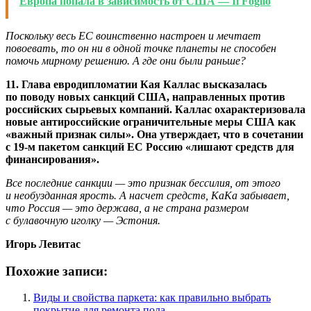
Европа попала в зависимость от США — Il Foglio
Поскольку весь ЕС воинственно настроен и мечтает
повоевать, то он ни в одной точке планеты не способен
помочь мирному решению. А где они были раньше?
11. Глава евродипломатии Кая Каллас высказалась
по поводу новых санкций США, направленных против
российских сырьевых компаний. Каллас охарактеризовала
новые антироссийские ограничительные меры США как
«важный признак силы». Она утверждает, что в сочетании
с 19-м пакетом санкций ЕС Россию «лишают средств для
финансирования».
Все последние санкции — это признак бессилия, от этого
и необузданная ярость. А насчет средств, КаКа забывает,
что Россия — это держава, а не страна размером
с булавочную иголку — Эстония.
Игорь Левитас
Похожие записи:
Виды и свойства паркета: как правильно выбрать
покрытие для ремонта пола