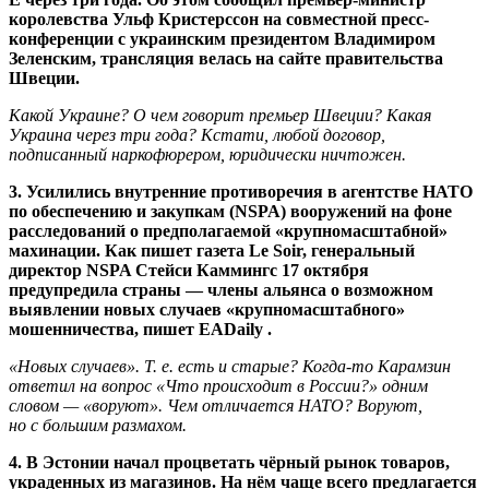
королевства Ульф Кристерссон на совместной пресс-
конференции с украинским президентом Владимиром
Зеленским, трансляция велась на сайте правительства
Швеции.
Какой Украине? О чем говорит премьер Швеции? Какая
Украина через три года? Кстати, любой договор,
подписанный наркофюрером, юридически ничтожен.
3. Усилились внутренние противоречия в агентстве НАТО
по обеспечению и закупкам (NSPA) вооружений на фоне
расследований о предполагаемой «крупномасштабной»
махинации. Как пишет газета Le Soir, генеральный
директор NSPA Стейси Каммингс 17 октября
предупредила страны — члены альянса о возможном
выявлении новых случаев «крупномасштабного»
мошенничества, пишет EADaily .
«Новых случаев». Т. е. есть и старые? Когда-то Карамзин
ответил на вопрос «Что происходит в России?» одним
словом — «воруют». Чем отличается НАТО? Воруют,
но с большим размахом.
4. В Эстонии начал процветать чёрный рынок товаров,
украденных из магазинов. На нём чаще всего предлагается