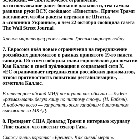
на использование ракет большой дальности, тем самым
развязав руки ВСУ, сообщают «Известия». Причем Трамп
настаивает, чтобы ракеты передали не Штаты,
а «союзники Украины», о чем 22 октября сообщила газета
The Wall Street Journal.
Хренов миротворец развязывает Третью мировую войну.
7. Евросоюз ввёл новые ограничения на передвижение
российских дипломатов в рамках принятого 19-го пакета
санкций. Об этом сообщила глава европейской дипломатии
Кая Каллас в своей публикации в социальной сети X.
«ЕС ограничивает передвижения российских дипломатов,
чтобы противостоять попыткам дестабилизации», —
отметила Каллас.
В ответ российский МИД поступит как обычно — будет
«размазывать белую кашу по чистому столу» (И. Бабель).
А надо-то всего — запретить всем западным дипломатом
выезжать за МКАД.
8. Президент США Дональд Трамп в интервью журналу
Time сказал, что посетит сектор Газа.
Скажу очень коротко: «Брешет. Как сивый мерин».