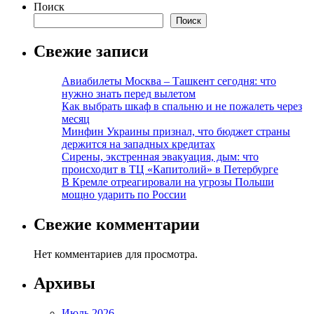
Поиск
Поиск
Свежие записи
Авиабилеты Москва – Ташкент сегодня: что
нужно знать перед вылетом
Как выбрать шкаф в спальню и не пожалеть через
месяц
Минфин Украины признал, что бюджет страны
держится на западных кредитах
Сирены, экстренная эвакуация, дым: что
происходит в ТЦ «Капитолий» в Петербурге
В Кремле отреагировали на угрозы Польши
мощно ударить по России
Свежие комментарии
Нет комментариев для просмотра.
Архивы
Июль 2026