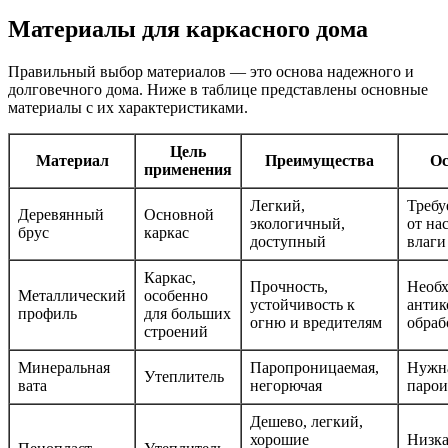
Материалы для каркасного дома
Правильный выбор материалов — это основа надежного и
долговечного дома. Ниже в таблице представлены основные
материалы с их характеристиками.
Цель
Материал
Преимущества
Ос
применения
Легкий,
Требу
Деревянный
Основной
экологичный,
от на
брус
каркас
доступный
влаги
Каркас,
Прочность,
Необ
Металлический
особенно
устойчивость к
антик
профиль
для больших
огню и вредителям
обраб
строений
Минеральная
Паропроницаемая,
Нужн
Утеплитель
вата
негорючая
парои
Дешево, легкий,
хорошие
Низка