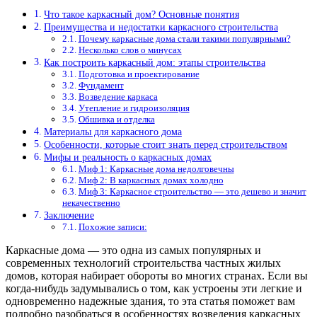
Что такое каркасный дом? Основные понятия
Преимущества и недостатки каркасного строительства
Почему каркасные дома стали такими популярными?
Несколько слов о минусах
Как построить каркасный дом: этапы строительства
Подготовка и проектирование
Фундамент
Возведение каркаса
Утепление и гидроизоляция
Обшивка и отделка
Материалы для каркасного дома
Особенности, которые стоит знать перед строительством
Мифы и реальность о каркасных домах
Миф 1: Каркасные дома недолговечны
Миф 2: В каркасных домах холодно
Миф 3: Каркасное строительство — это дешево и значит
некачественно
Заключение
Похожие записи:
Каркасные дома — это одна из самых популярных и
современных технологий строительства частных жилых
домов, которая набирает обороты во многих странах. Если вы
когда-нибудь задумывались о том, как устроены эти легкие и
одновременно надежные здания, то эта статья поможет вам
подробно разобраться в особенностях возведения каркасных