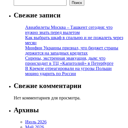
Поиск
Свежие записи
Авиабилеты Москва – Ташкент сегодня: что
нужно знать перед вылетом
Как выбрать шкаф в спальню и не пожалеть через
месяц
Минфин Украины признал, что бюджет страны
держится на западных кредитах
Сирены, экстренная эвакуация, дым: что
происходит в ТЦ «Капитолий» в Петербурге
В Кремле отреагировали на угрозы Польши
мощно ударить по России
Свежие комментарии
Нет комментариев для просмотра.
Архивы
Июль 2026
Май 2026