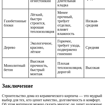
огнестойкий
длительная
кладка
Менее
Лёгкий,
прочный,
быстро
Газобетонные
требует
Низкая-
строится,
блоки
отделки,
средняя
хорошая
влияет
теплоизоляция
влажность
Горючее,
Экологичное,
требует ухода,
Дерево
красиво,
Средняя
подвержено
лёгкое
гниению
Высокая
Плохая
Монолитный
прочность,
теплоизоляция,
Высокая
бетон
быстрый
дорогой
монтаж
Заключение
Строительство дома из керамического кирпича — это мудрый
выбор для тех, кто ценит качество, долговечность и комфорт.
Об этом материале можно сказать многое: он дарит надежные