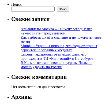
Поиск
Поиск
Свежие записи
Авиабилеты Москва – Ташкент сегодня: что
нужно знать перед вылетом
Как выбрать шкаф в спальню и не пожалеть через
месяц
Минфин Украины признал, что бюджет страны
держится на западных кредитах
Сирены, экстренная эвакуация, дым: что
происходит в ТЦ «Капитолий» в Петербурге
В Кремле отреагировали на угрозы Польши
мощно ударить по России
Свежие комментарии
Нет комментариев для просмотра.
Архивы