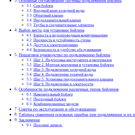
Основные составляющие системы подключения бойлера
Сам бойлер
Входной кран холодной воды
Обратный клапан
Предохранительный клапан
Трубы и соединительные элементы
Выбор места для установки бойлера
Близость к водопроводным коммуникациям
Прочность и устойчивость стены
Доступ к электропитанию
Безопасность и удобство обслуживания
Пошаговое руководство по подключению бойлера
Шаг 1. Подготовка инструмента и материалов
Шаг 2. Монтаж крепления и установка бойлера
Шаг 3. Подключение холодной воды
Шаг 4. Подключение горячей воды
Шаг 5. Установка предохранительного клапана
Шаг 6. Подключение к электросети
Особенности подключения различных типов бойлеров
Накопительный бойлер
Проточный бойлер
Комбинированные модели
Советы по эксплуатации и обслуживанию
Таблица сравнения основных ошибок при подключении и их п
Заключение
Похожие записи: