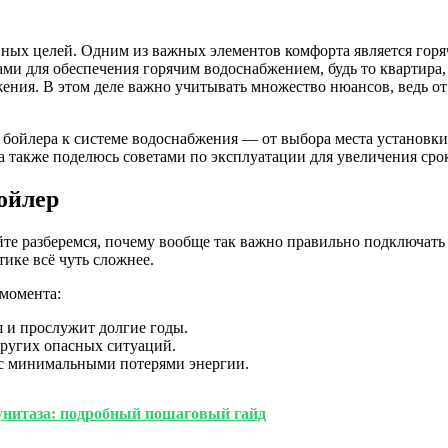
ных целей. Одним из важных элементов комфорта является горяча
и для обеспечения горячим водоснабжением, будь то квартира,
ения. В этом деле важно учитывать множество нюансов, ведь от
бойлера к системе водоснабжения — от выбора места установки 
а также поделюсь советами по эксплуатации для увеличения сро
ойлер
айте разберемся, почему вообще так важно правильно подключат
тике всё чуть сложнее.
момента:
я и прослужит долгие годы.
других опасных ситуаций.
 с минимальными потерями энергии.
 унитаза: подробный пошаговый гайд