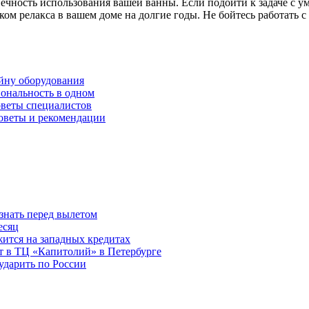
вечность использования вашей ванны. Если подойти к задаче с 
ком релакса в вашем доме на долгие годы. Не бойтесь работать 
айну оборудования
ональность в одном
оветы специалистов
советы и рекомендации
знать перед вылетом
есяц
ится на западных кредитах
ит в ТЦ «Капитолий» в Петербурге
ударить по России