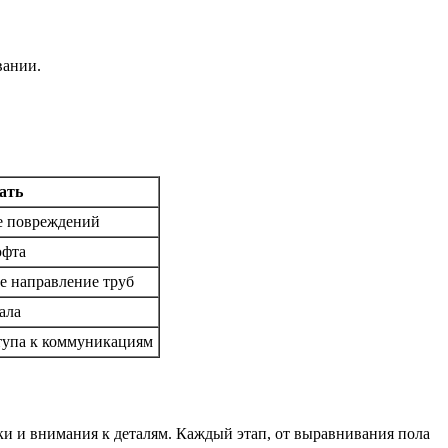
вании.
ать
ие повреждений
юфта
е направление труб
ала
ступа к коммуникациям
и и внимания к деталям. Каждый этап, от выравнивания пола