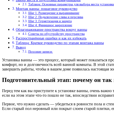
Выбор места и подготовка коммуникаций
Таблица: Основные параметры для выбора места установк
Монтаж ванны: пошаговое руководство
Шаг 1. Размещение и выравнивание
Шаг 2. Подключение слива и перелива
Шаг 3. Герметизация и защита
Шаг 4. Финишное закрепление
Облагораживание пространства вокруг ванны
Советы по обустройству пространства
Распространённые ошибки и как их избежать
Таблица: Краткое руководство по этапам монтажа ванны
Вывод
Похожие записи:
Установка ванны — это процесс, который может показаться про
комфорт, но и долговечность всей ванной комнаты. В этой ста
завершить работы, чтобы в вашем доме появилась настоящая зо
Подготовительный этап: почему он так
Перед тем как вы приступите к установке ванны, очень важно 
если на этом этапе что-то пошло не так, впоследствии исправи
Первое, что нужно сделать — убедиться в ровности пола и сте
Если старый пол неровный или покрыт слоем старой плитки, е