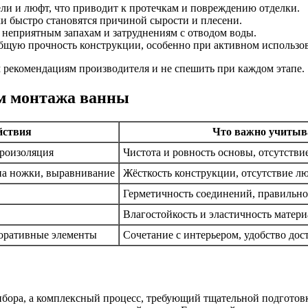
ели и люфт, что приводит к протечкам и повреждению отделки.
и быстро становятся причиной сырости и плесени.
 неприятным запахам и затруднениям с отводом воды.
бщую прочность конструкции, особенно при активном использо
м рекомендациям производителя и не спешить при каждом этапе.
ам монтажа ванны
йствия
Что важно учитыв
дроизоляция
Чистота и ровность основы, отсутств
 на ножки, выравнивание
Жёсткость конструкции, отсутствие л
Герметичность соединений, правильно
Влагостойкость и эластичность матери
коративные элементы
Сочетание с интерьером, удобство до
бора, а комплексный процесс, требующий тщательной подготовк