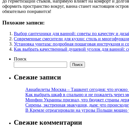
до герметизации стыков, напрямую влияет на комфорт и долго
оформить пространство вокруг, ванна станет настоящим остров
обязательно понравится!
Похожие записи:
Выбор сантехники для ванной: советы по качеству и диз
Современные смесители для кухни: стиль и многофункци
Установка унитаза: подробная пошаговая инструкция и с
Как выбрать качественный душевой уголок для ванной: 
Поиск
Поиск
Свежие записи
Авиабилеты Москва – Ташкент сегодня: что нужно 
Как выбрать шкаф в спальню и не пожалеть через м
Минфин Украины признал, что бюджет страны держ
Сирены, экстренная эвакуация, дым: что происход
В Кремле отреагировали на угрозы Польши мощно 
Свежие комментарии