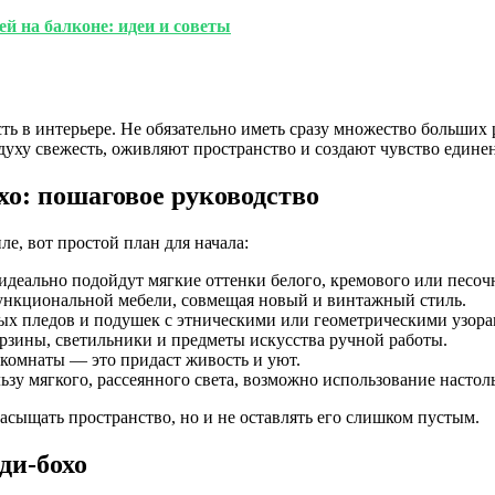
 на балконе: идеи и советы
ь в интерьере. Не обязательно иметь сразу множество больших 
уху свежесть, оживляют пространство и создают чувство единен
хо: пошаговое руководство
е, вот простой план для начала:
идеально подойдут мягкие оттенки белого, кремового или песоч
ункциональной мебели, совмещая новый и винтажный стиль.
ных пледов и подушек с этническими или геометрическими узора
рзины, светильники и предметы искусства ручной работы.
 комнаты — это придаст живость и уют.
зу мягкого, рассеянного света, возможно использование настол
насыщать пространство, но и не оставлять его слишком пустым.
ди-бохо