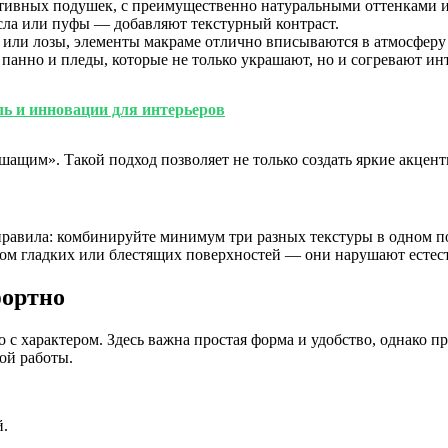
тивных подушек, с преимущественно натуральными оттенками и
сла или пуфы — добавляют текстурный контраст.
 или лозы, элементы макраме отлично вписываются в атмосферу
панно и пледы, которые не только украшают, но и согревают инт
ль и инновации для интерьеров
ащим». Такой подход позволяет не только создать яркие акцент
равила: комбинируйте минимум три разных текстуры в одном п
ом гладких или блестящих поверхностей — они нарушают естеств
фортно
о с характером. Здесь важна простая форма и удобство, однако 
ой работы.
й.