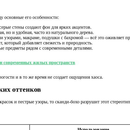
ду основные его особенности:
серые стены создают фон для ярких акцентов.
я, но и удобная, часто из натурального дерева.
и узорами, макраме, подушки с бахромой — всё это оживляет пр
, который добавляет свежесть и природность.
ые предметы рядом с современными деталями.
йн современных жилых пространств
рогости и в то же время не создает ощущения хаоса.
ких оттенков
 красок и пестрые узоры, то сканди-бохо разрушит этот стереоти
Использование