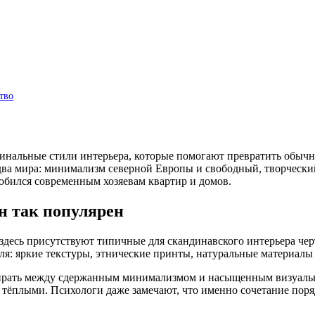
тво
инальные стили интерьера, которые помогают превратить обычн
ва мира: минимализм северной Европы и свободный, творческий д
любился современным хозяевам квартир и домов.
он так популярен
десь присутствуют типичные для скандинавского интерьера черт
я: яркие текстуры, этнические принты, натуральные материалы 
бирать между сдержанным минимализмом и насыщенным визуальн
 тёплыми. Психологи даже замечают, что именно сочетание поря