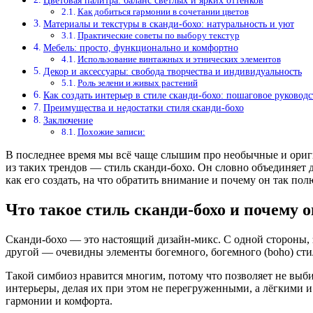
Цветовая палитра: баланс светлых и ярких оттенков
Как добиться гармонии в сочетании цветов
Материалы и текстуры в сканди-бохо: натуральность и уют
Практические советы по выбору текстур
Мебель: просто, функционально и комфортно
Использование винтажных и этнических элементов
Декор и аксессуары: свобода творчества и индивидуальность
Роль зелени и живых растений
Как создать интерьер в стиле сканди-бохо: пошаговое руководс
Преимущества и недостатки стиля сканди-бохо
Заключение
Похожие записи:
В последнее время мы всё чаще слышим про необычные и ориг
из таких трендов — стиль сканди-бохо. Он словно объединяет д
как его создать, на что обратить внимание и почему он так по
Что такое стиль сканди-бохо и почему 
Сканди-бохо — это настоящий дизайн-микс. С одной стороны, з
другой — очевидны элементы богемного, богемного (boho) стил
Такой симбиоз нравится многим, потому что позволяет не вы
интерьеры, делая их при этом не перегруженными, а лёгкими и
гармонии и комфорта.