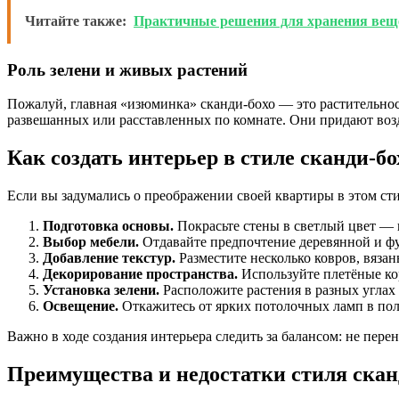
Читайте также:
Практичные решения для хранения вещей
Роль зелени и живых растений
Пожалуй, главная «изюминка» сканди-бохо — это растительност
развешанных или расставленных по комнате. Они придают возд
Как создать интерьер в стиле сканди-бо
Если вы задумались о преображении своей квартиры в этом стил
Подготовка основы.
Покрасьте стены в светлый цвет — 
Выбор мебели.
Отдавайте предпочтение деревянной и ф
Добавление текстур.
Разместите несколько ковров, вяза
Декорирование пространства.
Используйте плетёные ко
Установка зелени.
Расположите растения в разных углах
Освещение.
Откажитесь от ярких потолочных ламп в поль
Важно в ходе создания интерьера следить за балансом: не пере
Преимущества и недостатки стиля скан