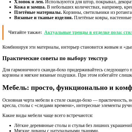
Хлопок и лен.
Используются для штор, покрывал, декора
Кожа и замша.
В небольших количествах, например, кре
Плетёные материалы.
Корзины, светильники из ротанга
Вязаные и тканые изделия.
Плетёные ковры, настенные 
Читайте также:
Актуальные тренды в отделке пола: сти
Комбинируя эти материалы, интерьер становится живым и «дыш
Практические советы по выбору текстур
Для гармоничного сканди-бохо придерживайтесь следующего п
корзины и мягкие вязаные подушки. При этом избегайте слишк
Мебель: просто, функционально и ком
Основная черта мебели в стиле сканди-бохо — практичность, н
кресла, столы с «следами времени», интересные элементы ручн
Какие виды мебели чаще всего встречаются:
Лёгкие деревянные столы и стулья без лишних украшени
Мягкие диваны с натуральными тканями.