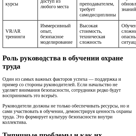
доступ из
курсы
преподавателем,
обнов
любого места
требует
знани
самодисциплины
Иммерсивный
Высокая
Обуче
VR/AR
опыт,
стоимость,
сложн
тренинги
безопасное
техническая
опасн
моделирование
сложность
ситуа
Роль руководства в обучении охране
труда
Один из самых важных факторов успеха — поддержка и
пример со стороны руководителей. Если начальство не
уделяет внимания безопасности, сотрудники редко будут
воспринимать это всерьёз.
Руководители должны не только обеспечивать ресурсы, но и
сами участвовать в обучении, демонстрируя ценность охраны
труда. Это формирует культуру безопасности внутри
коллектива.
Типичные проблемы и как их