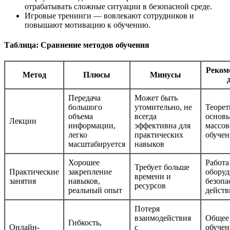
отрабатывать сложные ситуации в безопасной среде.
Игровые тренинги — вовлекают сотрудников и
повышают мотивацию к обучению.
Таблица: Сравнение методов обучения
Реком
Метод
Плюсы
Минусы
Передача
Может быть
большого
утомительно, не
Теорет
объема
всегда
основы
Лекции
информации,
эффективна для
массов
легко
практических
обучен
масштабируется
навыков
Хорошее
Работа
Требует больше
Практические
закрепление
оборуд
времени и
занятия
навыков,
безопа
ресурсов
реальный опыт
действ
Потеря
взаимодействия
Общее
Гибкость,
Онлайн-
с
обучен