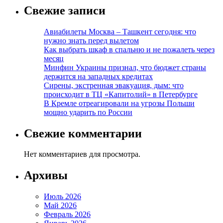
Свежие записи
Авиабилеты Москва – Ташкент сегодня: что
нужно знать перед вылетом
Как выбрать шкаф в спальню и не пожалеть через
месяц
Минфин Украины признал, что бюджет страны
держится на западных кредитах
Сирены, экстренная эвакуация, дым: что
происходит в ТЦ «Капитолий» в Петербурге
В Кремле отреагировали на угрозы Польши
мощно ударить по России
Свежие комментарии
Нет комментариев для просмотра.
Архивы
Июль 2026
Май 2026
Февраль 2026