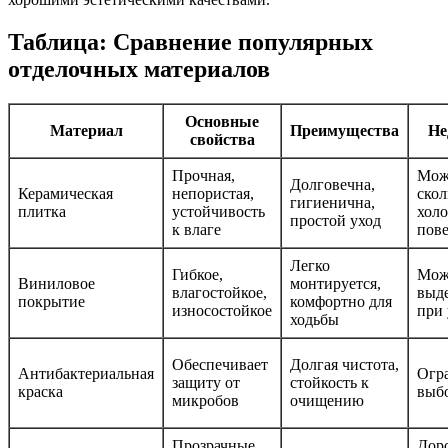
Таблица: Сравнение популярных
отделочных материалов
Основные
Материал
Преимущества
Не
свойства
Прочная,
Мож
Долговечна,
Керамическая
непористая,
скол
гигиенична,
плитка
устойчивость
холо
простой уход
к влаге
пов
Легко
Гибкое,
Мож
Виниловое
монтируется,
влагостойкое,
выде
покрытие
комфортно для
износостойкое
при 
ходьбы
Обеспечивает
Долгая чистота,
Антибактериальная
Огр
защиту от
стойкость к
краска
выб
микробов
очищению
Прозрачные,
Доро