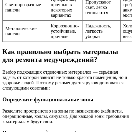
Пропускают
Светопрозрачные
прочные в
тре
свет, легко
панели
некоторых
акк
очищаются
вариантах
экс
Коррозионно-
Надежность,
Хол
Металлические
устойчивые,
легкость
ощу
панели
прочные
уборки
высо
Как правильно выбрать материалы
для ремонта медучреждений?
Выбор подходящих отделочных материалов — серьёзная
задача, от которой зависят не только красота помещения, но и
здоровье людей. Поэтому рекомендуется руководствоваться
следующими советами:
Определите функциональные зоны
Разделите пространство на зоны по назначению (кабинеты,
операционные, холлы, санузлы). Для каждой зоны требования
к материалам будут свои.