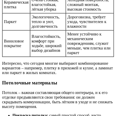
Керамическая
влагостойкая,
сложный монтаж,
плитка
лёгкая уборка
высокая стоимость
Экологичность,
Дороговизна, требует
Паркет
тепло и уют,
ухода, чувствителен к
долговечность
влажности
Менее устойчиво к
Влагостойкость,
механическим
Виниловое
комфорт при
повреждениям, служит
покрытие
ходьбе, широкий
меньше, чем плитка или
выбор дизайнов
паркет
Интересно, что сегодня многие выбирают комбинирование
вариантов – например, плитку в прихожей и кухне, а ламинат
или паркет в жилых комнатах.
Потолочные материалы
Потолок – важная составляющая общего интерьера, и к его
отделке предъявляются свои требования: он должен
скрадывать коммуникации, быть лёгким в уходе и не снижать
высоту помещения.
Покраска потолка:
самый простой способ, часто