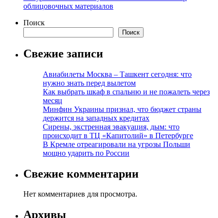
облицовочных материалов
Поиск
Поиск
Свежие записи
Авиабилеты Москва – Ташкент сегодня: что
нужно знать перед вылетом
Как выбрать шкаф в спальню и не пожалеть через
месяц
Минфин Украины признал, что бюджет страны
держится на западных кредитах
Сирены, экстренная эвакуация, дым: что
происходит в ТЦ «Капитолий» в Петербурге
В Кремле отреагировали на угрозы Польши
мощно ударить по России
Свежие комментарии
Нет комментариев для просмотра.
Архивы