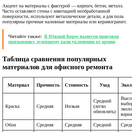
Акцент на материалы с фактурой — кирпич, бетон, металл.
Часто оставляют стены с имитацией необработанной
поверхности, используют металлические детали, а для пола
популярны прочные наливные материалы или керамогранит.
Читайте также:
В Южной Корее вынесен приговор
призывнику, худевшему ради уклонения от армии
Таблица сравнения популярных
материалов для офисного ремонта
Материал
Прочность
Стоимость
Уход
Экол
Высо
Средний
выбо
Краска
Средняя
Низкая
(легко
экол
обновлять)
вариа
Обои
Средняя
Средняя
Средний
Сред