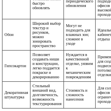
периодического
подходи
быстро
обновления
офисов 
обновлять
высоко
проход
Широкий выбор
Могут не
текстур и
подходить для
Идеаль
рисунков,
Обои
влажных зон;
кабинет
можно
сложнее в
отдыха
зонировать
уходе
пространство
Позволяет
Нуждается в
Примен
создавать ниши
качественной
для соз
и конструкции,
отделке, уязвим
Гипсокартон
подвес
легко поддается
к
потолко
покраске и
механическим
отделки
декорированию
повреждениям
Стильный
Для со
внешний вид,
Стоимость и
Декоративная
офисов 
долговечность,
сложность
штукатурка
ограни
возможность
нанесения
проход
текстурирования