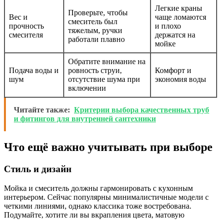
Легкие краны
Проверьте, чтобы
Вес и
чаще ломаются
смеситель был
прочность
и плохо
тяжелым, ручки
смесителя
держатся на
работали плавно
мойке
Обратите внимание на
Подача воды и
ровность струи,
Комфорт и
шум
отсутствие шума при
экономия воды
включении
Читайте также:
Критерии выбора качественных труб
и фитингов для внутренней сантехники
Что ещё важно учитывать при выборе
Стиль и дизайн
Мойка и смеситель должны гармонировать с кухонным
интерьером. Сейчас популярны минималистичные модели с
четкими линиями, однако классика тоже востребована.
Подумайте, хотите ли вы вкрапления цвета, матовую