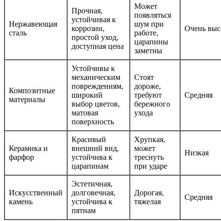
Может
Прочная,
появляться
устойчивая к
Нержавеющая
шум при
коррозии,
Очень выс
сталь
работе,
простой уход,
царапины
доступная цена
заметны
Устойчивы к
механическим
Стоят
повреждениям,
дороже,
Композитные
широкий
требуют
Средняя
материалы
выбор цветов,
бережного
матовая
ухода
поверхность
Красивый
Хрупкая,
Керамика и
внешний вид,
может
Низкая
фарфор
устойчива к
треснуть
царапинам
при ударе
Эстетичная,
Искусственный
долговечная,
Дорогая,
Средняя
камень
устойчива к
тяжелая
пятнам