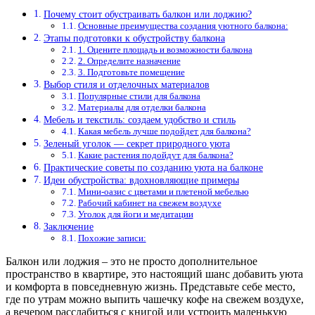
Почему стоит обустраивать балкон или лоджию?
Основные преимущества создания уютного балкона:
Этапы подготовки к обустройству балкона
1. Оцените площадь и возможности балкона
2. Определите назначение
3. Подготовьте помещение
Выбор стиля и отделочных материалов
Популярные стили для балкона
Материалы для отделки балкона
Мебель и текстиль: создаем удобство и стиль
Какая мебель лучше подойдет для балкона?
Зеленый уголок — секрет природного уюта
Какие растения подойдут для балкона?
Практические советы по созданию уюта на балконе
Идеи обустройства: вдохновляющие примеры
Мини-оазис с цветами и плетеной мебелью
Рабочий кабинет на свежем воздухе
Уголок для йоги и медитации
Заключение
Похожие записи:
Балкон или лоджия – это не просто дополнительное
пространство в квартире, это настоящий шанс добавить уюта
и комфорта в повседневную жизнь. Представьте себе место,
где по утрам можно выпить чашечку кофе на свежем воздухе,
а вечером расслабиться с книгой или устроить маленькую