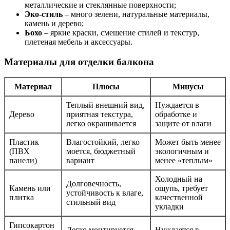
металлические и стеклянные поверхности;
Эко-стиль
– много зелени, натуральные материалы,
камень и дерево;
Бохо
– яркие краски, смешение стилей и текстур,
плетеная мебель и аксессуары.
Материалы для отделки балкона
Материал
Плюсы
Минусы
Теплый внешний вид,
Нуждается в
Дерево
приятная текстура,
обработке и
легко окрашивается
защите от влаги
Пластик
Влагостойкий, легко
Может быть менее
(ПВХ
моется, бюджетный
экологичным и
панели)
вариант
менее «теплым»
Холодный на
Долговечность,
Камень или
ощупь, требует
устойчивость к влаге,
плитка
качественной
стильный вид
укладки
Гипсокартон
Легко монтируется,
Нуждается в