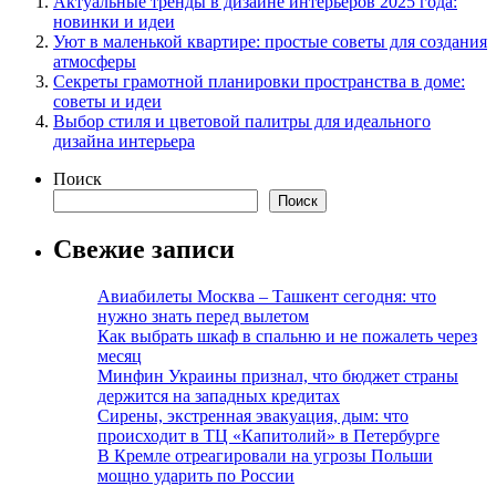
Актуальные тренды в дизайне интерьеров 2025 года:
новинки и идеи
Уют в маленькой квартире: простые советы для создания
атмосферы
Секреты грамотной планировки пространства в доме:
советы и идеи
Выбор стиля и цветовой палитры для идеального
дизайна интерьера
Поиск
Поиск
Свежие записи
Авиабилеты Москва – Ташкент сегодня: что
нужно знать перед вылетом
Как выбрать шкаф в спальню и не пожалеть через
месяц
Минфин Украины признал, что бюджет страны
держится на западных кредитах
Сирены, экстренная эвакуация, дым: что
происходит в ТЦ «Капитолий» в Петербурге
В Кремле отреагировали на угрозы Польши
мощно ударить по России