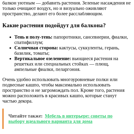
балкон уютным — добавить растения. Зеленые насаждения не
только очищают воздух, но и визуально оживляют
пространство, делают его более расслабляющим.
Какие растения подойдут для балкона?
Тень и полу-тень:
папоротники, сансевиерии, фиалки,
спатифиллум;
Солнечная сторона:
кактусы, суккуленты, герань,
базилик, томаты;
Вертикальное озеленение:
вьющиеся растения на
решетках или специальных стойках — плющ,
ампельные фиалки, пеларгония.
Очень удобно использовать многоуровневые полки или
подвесные кашпо, чтобы максимально использовать
пространство и не загромождать пол. Кроме того, растения
можно расположить в красивых кашпо, которые станут
частью декора.
Читайте также:
Мебель в интерьере: советы по
выбору идеального варианта для дома