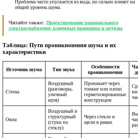
Проблема часто упускается из вида, но сильно влияет на
общий уровень шума.
Читайте также:
Проектирование рационального
электроснабжения: ключевые принципы и методы
Таблица: Пути проникновения шума и их
характеристики
Особенности
Ча
Источник шума
Тип звука
проникновения
д
Воздушный
Проникает через
Ср
(разговоры,
тонкие или плохо
Стены
ни
уличный
герметизированные
ча
шум)
конструкции
Воздушный и
Вы
структурный
Через стекло и
Окна
ча
(стуки по
щели в рамах
ра
стеклу)