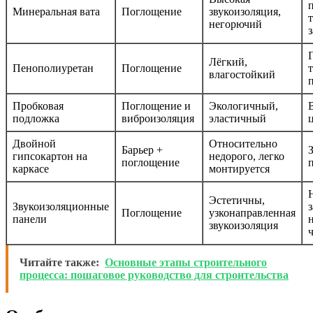
Минеральная вата
Поглощение
звукоизоляция,
негорючий
Лёгкий,
Пенополиуретан
Поглощение
влагостойкий
Пробковая
Поглощение и
Экологичный,
подложка
виброизоляция
эластичный
Двойной
Относительно
Барьер +
гипсокартон на
недорого, легко
поглощение
каркасе
монтируется
Эстетичны,
Звукоизоляционные
Поглощение
узконаправленная
панели
звукоизоляция
Читайте также:
Основные этапы строительного
процесса: пошаговое руководство для строительства