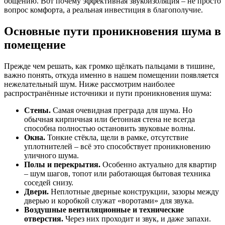
общению. Вот почему эффективная звукоизоляция – не просто
вопрос комфорта, а реальная инвестиция в благополучие.
Основные пути проникновения шума в
помещение
Прежде чем решать, как громко щёлкать пальцами в тишине,
важно понять, откуда именно в нашем помещении появляется
нежелательный шум. Ниже рассмотрим наиболее
распространённые источники и пути проникновения шума:
Стены.
Самая очевидная преграда для шума. Но
обычная кирпичная или бетонная стена не всегда
способна полностью остановить звуковые волны.
Окна.
Тонкие стёкла, щели в рамке, отсутствие
уплотнителей – всё это способствует проникновению
уличного шума.
Полы и перекрытия.
Особенно актуально для квартир
– шум шагов, топот или работающая бытовая техника
соседей снизу.
Двери.
Неплотные дверные конструкции, зазоры между
дверью и коробкой служат «воротами» для звука.
Воздушные вентиляционные и технические
отверстия.
Через них проходит и звук, и даже запахи.