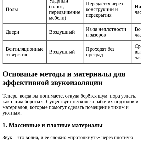
Ударный
Передаётся через
(топот,
Ни
Полы
конструкции и
передвижение
ча
перекрытия
мебели)
Из-за неплотности
Вс
Двери
Воздушный
и зазоров
ча
Ср
Вентиляционные
Проходят без
Воздушный
вы
отверстия
преград
ча
Основные методы и материалы для
эффективной звукоизоляции
Теперь, когда вы понимаете, откуда берётся шум, пора узнать,
как с ним бороться. Существует несколько рабочих подходов и
материалов, которые помогут сделать помещение тихим и
уютным.
1. Массивные и плотные материалы
Звук – это волна, и её сложно «протолкнуть» через плотную