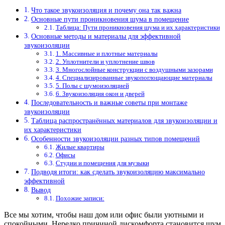
Что такое звукоизоляция и почему она так важна
Основные пути проникновения шума в помещение
Таблица: Пути проникновения шума и их характеристики
Основные методы и материалы для эффективной
звукоизоляции
1. Массивные и плотные материалы
2. Уплотнители и уплотнение швов
3. Многослойные конструкции с воздушными зазорами
4. Специализированные звукопоглощающие материалы
5. Полы с шумоизоляцией
6. Звукоизоляция окон и дверей
Последовательность и важные советы при монтаже
звукоизоляции
Таблица распространённых материалов для звукоизоляции и
их характеристики
Особенности звукоизоляции разных типов помещений
Жилые квартиры
Офисы
Студии и помещения для музыки
Подводя итоги: как сделать звукоизоляцию максимально
эффективной
Вывод
Похожие записи:
Все мы хотим, чтобы наш дом или офис были уютными и
спокойными. Нередко причиной дискомфорта становится шум