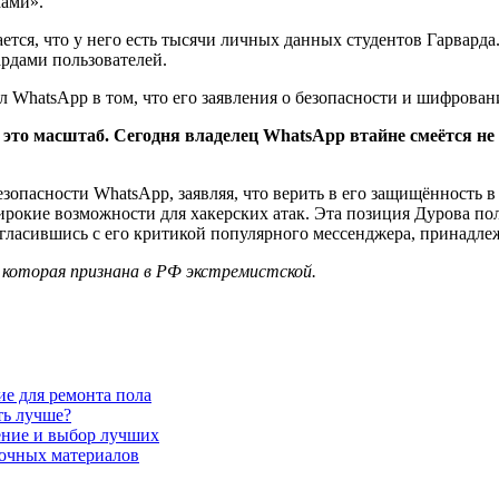
ками».
ется, что у него есть тысячи личных данных студентов Гарварда.
ардами пользователей.
ил WhatsApp в том, что его заявления о безопасности и шифров
 это масштаб. Сегодня владелец WhatsApp втайне смеётся не
опасности WhatsApp, заявляя, что верить в его защищённость в
ирокие возможности для хакерских атак. Эта позиция Дурова по
согласившись с его критикой популярного мессенджера, принадл
 которая признана в РФ экстремистской.
ие для ремонта пола
ть лучше?
ение и выбор лучших
очных материалов