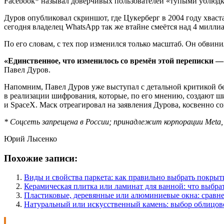
Facebook* называл доверчивых пользователей «тупыми ублюд
Дуров опубликовал скриншот, где Цукерберг в 2004 году хваста
сегодня владелец WhatsApp так же втайне смеётся над 4 милли
По его словам, с тех пор изменился только масштаб. Он обвин
«Единственное, что изменилось со времён этой переписки —
Павел Дуров.
Напомним, Павел Дуров уже выступал с детальной критикой без
в реализации шифрования, которые, по его мнению, создают ш
и SpaceX. Маск отреагировал на заявления Дурова, косвенно 
* Соцсеть запрещена в России; принадлежит корпорации Meta,
Юрий Лысенко
Похожие записи:
Виды и свойства паркета: как правильно выбрать покрыт
Керамическая плитка или ламинат для ванной: что выбра
Пластиковые, деревянные или алюминиевые окна: сравн
Натуральный или искусственный камень: выбор облицов