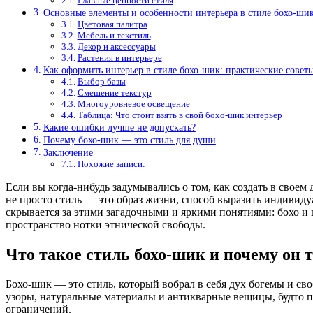
Главные ценности стиля
Основные элементы и особенности интерьера в стиле бохо-ши
Цветовая палитра
Мебель и текстиль
Декор и аксессуары
Растения в интерьере
Как оформить интерьер в стиле бохо-шик: практические совет
Выбор базы
Смешение текстур
Многоуровневое освещение
Таблица: Что стоит взять в свой бохо-шик интерьер
Какие ошибки лучше не допускать?
Почему бохо-шик — это стиль для души
Заключение
Похожие записи:
Если вы когда-нибудь задумывались о том, как создать в своем
не просто стиль — это образ жизни, способ выразить индивидуа
скрывается за этими загадочными и яркими понятиями: бохо и 
пространство нотки этнической свободы.
Что такое стиль бохо-шик и почему он 
Бохо-шик — это стиль, который вобрал в себя дух богемы и св
узоры, натуральные материалы и антикварные вещицы, будто пр
ограничений.