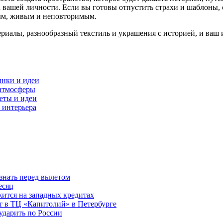
а вашей личности. Если вы готовы отпустить страхи и шаблоны, 
ым, живым и неповторимым.
риалы, разнообразный текстиль и украшения с историей, и ваш и
инки и идеи
 атмосферы
еты и идеи
 интерьера
знать перед вылетом
есяц
ится на западных кредитах
ит в ТЦ «Капитолий» в Петербурге
ударить по России