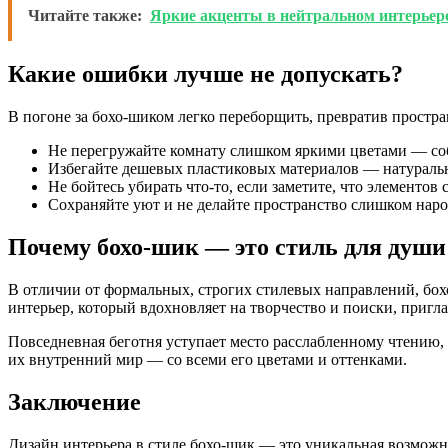
Читайте также:
Яркие акценты в нейтральном интерьере
Какие ошибки лучше не допускать?
В погоне за бохо-шиком легко переборщить, превратив простра
Не перегружайте комнату слишком яркими цветами — со
Избегайте дешевых пластиковых материалов — натурально
Не бойтесь убирать что-то, если заметите, что элементо
Сохраняйте уют и не делайте пространство слишком нар
Почему бохо-шик — это стиль для души
В отличии от формальных, строгих стилевых направлений, бохо
интерьер, который вдохновляет на творчество и поиски, пригл
Повседневная беготня уступает место расслабленному чтению, 
их внутренний мир — со всеми его цветами и оттенками.
Заключение
Дизайн интерьера в стиле бохо-шик — это уникальная возможн