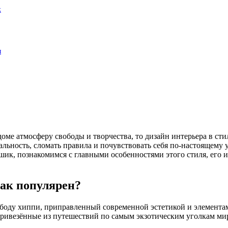
к
ы
 доме атмосферу свободы и творчества, то дизайн интерьера в с
льность, сломать правила и почувствовать себя по-настоящему у
шик, познакомимся с главными особенностями этого стиля, его ис
так популярен?
ободу хиппи, приправленный современной эстетикой и элементами
ивезённые из путешествий по самым экзотическим уголкам мира.