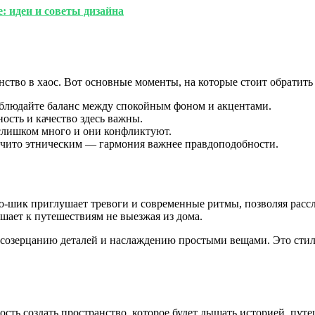
: идеи и советы дизайна
нство в хаос. Вот основные моменты, на которые стоит обратить
блюдайте баланс между спокойным фоном и акцентами.
сть и качество здесь важны.
в слишком много и они конфликтуют.
очито этническим — гармония важнее правдоподобности.
-шик приглушает тревоги и современные ритмы, позволяя рассла
ашает к путешествиям не выезжая из дома.
созерцанию деталей и наслаждению простыми вещами. Это стиль 
ость создать пространство, которое будет дышать историей, пу