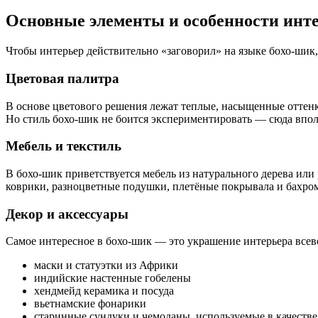
Основные элементы и особенности инте
Чтобы интерьер действительно «заговорил» на языке бохо-шик, 
Цветовая палитра
В основе цветового решения лежат теплые, насыщенные оттенк
Но стиль бохо-шик не боится экспериментировать — сюда впол
Мебель и текстиль
В бохо-шик приветствуется мебель из натурального дерева или
коврики, разноцветные подушки, плетёные покрывала и бахром
Декор и аксессуары
Самое интересное в бохо-шик — это украшение интерьера все
маски и статуэтки из Африки
индийские настенные гобелены
хендмейд керамика и посуда
вьетнамские фонарики
старинные сундуки и чемоданы, используемые в качестве