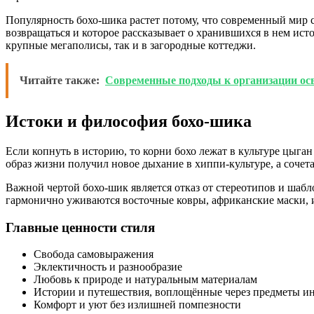
Популярность бохо-шика растет потому, что современный мир ст
возвращаться и которое рассказывает о хранившихся в нем истор
крупные мегаполисы, так и в загородные коттеджи.
Читайте также:
Современные подходы к организации осв
Истоки и философия бохо-шика
Если копнуть в историю, то корни бохо лежат в культуре цыг
образ жизни получил новое дыхание в хиппи-культуре, а сочет
Важной чертой бохо-шик является отказ от стереотипов и шабл
гармонично уживаются восточные ковры, африканские маски, 
Главные ценности стиля
Свобода самовыражения
Эклектичность и разнообразие
Любовь к природе и натуральным материалам
Истории и путешествия, воплощённые через предметы ин
Комфорт и уют без излишней помпезности