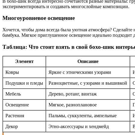
В бохо-шик всегда интересно сочетаются разные материалы: гр
экспериментировать и создавать многослойные композиции.
Многоуровневое освещение
Хочется, чтобы дома всегда была уютная атмосфера? Сделайте н
бамбука. Мягкое приглушенное освещение идеально подходит д
Таблица: Что стоит взять в свой бохо-шик интерь
Элемент
Описание
Ковры
Яркие с этническими узорами
И
Подушки и пледы
Разноцветные, с узорами и вышивкой
С
Мебель
Дерево, ротанг, винтаж
О
Освещение
Мягкое, разноплановое
П
Растения
Пальмы, суккуленты, ампельные
И
Декор
Этно-аксессуары и хендмейд
В