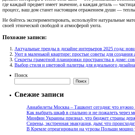
где каждый предмет имеет значение, а каждая деталь — частиц
процесс, ваш дом станет настоящим отражением души — тепл
Не бойтесь экспериментировать, используйте натуральные мате
своей этнической свободой и атмосферой уюта.
Похожие записи:
Актуальные тренды в дизайне интерьеров 2025 года: нов
Уют в маленькой квартире: простые советы для создания
Секреты грамотной планировки пространства в доме: сов
Выбор стиля и цветовой палитры для идеального дизайна
Поиск
Поиск
Свежие записи
Авиабилеты Москва – Ташкент сегодня: что нужно 
Как выбрать шкаф в спальню и не пожалеть через м
Минфин Украины признал, что бюджет страны держ
Сирены, экстренная эвакуация, дым: что происход
В Кремле отреагировали на угрозы Польши мощно 