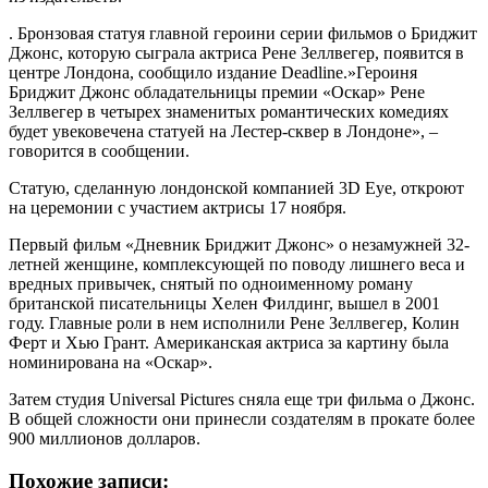
. Бронзовая статуя главной героини серии фильмов о Бриджит
Джонс, которую сыграла актриса Рене Зеллвегер, появится в
центре Лондона, сообщило издание Deadline.»Героиня
Бриджит Джонс обладательницы премии «Оскар» Рене
Зеллвегер в четырех знаменитых романтических комедиях
будет увековечена статуей на Лестер-сквер в Лондоне», –
говорится в сообщении.
Статую, сделанную лондонской компанией 3D Eye, откроют
на церемонии с участием актрисы 17 ноября.
Первый фильм «Дневник Бриджит Джонс» о незамужней 32-
летней женщине, комплексующей по поводу лишнего веса и
вредных привычек, снятый по одноименному роману
британской писательницы Хелен Филдинг, вышел в 2001
году. Главные роли в нем исполнили Рене Зеллвегер, Колин
Ферт и Хью Грант. Американская актриса за картину была
номинирована на «Оскар».
Затем студия Universal Pictures сняла еще три фильма о Джонс.
В общей сложности они принесли создателям в прокате более
900 миллионов долларов.
Похожие записи: