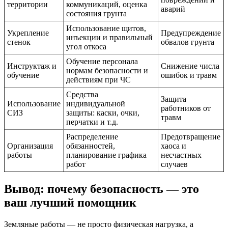
территории
коммуникаций, оценка
аварий
состояния грунта
Использование щитов,
Укрепление
Предупреждение
инъекции и правильный
стенок
обвалов грунта
угол откоса
Обучение персонала
Инструктаж и
Снижение числа
нормам безопасности и
обучение
ошибок и травм
действиям при ЧС
Средства
Защита
Использование
индивидуальной
работников от
СИЗ
защиты: каски, очки,
травм
перчатки и т.д.
Распределение
Предотвращение
Организация
обязанностей,
хаоса и
работы
планирование графика
несчастных
работ
случаев
Вывод: почему безопасность — это
ваш лучший помощник
Земляные работы — не просто физическая нагрузка, а