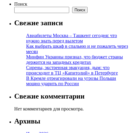
Поиск
Поиск
Свежие записи
Авиабилеты Москва – Ташкент сегодня: что
нужно знать перед вылетом
Как выбрать шкаф в спальню и не пожалеть через
месяц
Минфин Украины признал, что бюджет страны
держится на западных кредитах
Сирены, экстренная эвакуация, дым: что
происходит в ТЦ «Капитолий» в Петербурге
В Кремле отреагировали на угрозы Польши
мощно ударить по России
Свежие комментарии
Нет комментариев для просмотра.
Архивы