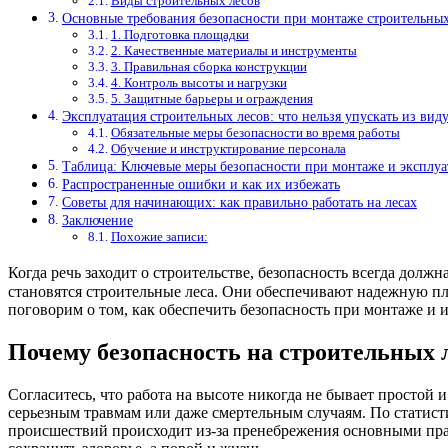
Виды строительных лесов
Основные требования безопасности при монтаже строительных
1. Подготовка площадки
2. Качественные материалы и инструменты
3. Правильная сборка конструкции
4. Контроль высоты и нагрузки
5. Защитные барьеры и ограждения
Эксплуатация строительных лесов: что нельзя упускать из вид
Обязательные меры безопасности во время работы
Обучение и инструктирование персонала
Таблица: Ключевые меры безопасности при монтаже и эксплуа
Распространенные ошибки и как их избежать
Советы для начинающих: как правильно работать на лесах
Заключение
Похожие записи:
Когда речь заходит о строительстве, безопасность всегда дол
становятся строительные леса. Они обеспечивают надежную пла
поговорим о том, как обеспечить безопасность при монтаже и 
Почему безопасность на строительных 
Согласитесь, что работа на высоте никогда не бывает простой 
серьезным травмам или даже смертельным случаям. По статисти
происшествий происходит из-за пренебрежения основными прав