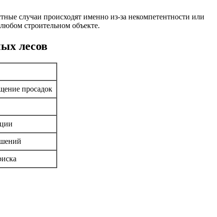
стные случаи происходят именно из-за некомпетентности или
 любом строительном объекте.
ных лесов
ащение просадок
кции
ушений
риска