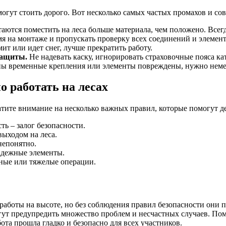
гут стоить дорого. Вот несколько самых частых промахов и со
ются поместить на леса больше материала, чем положено. Всегд
я на монтаже и пропускать проверку всех соединений и элемент
ит или идет снег, лучше прекратить работу.
защиты.
Не надевать каску, игнорировать страховочные пояса ка
ы временные крепления или элементы повреждены, нужно неме
 работать на лесах
атите внимание на несколько важных правил, которые помогут дел
ть – залог безопасности.
выходом на леса.
непонятно.
адежные элементы.
жные или тяжелые операции.
аботы на высоте, но без соблюдения правил безопасности они 
ут предупредить множество проблем и несчастных случаев. Помн
бота прошла гладко и безопасно для всех участников.