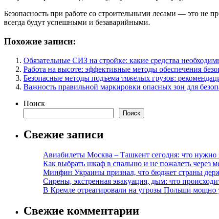
Безопасность при работе со строительными лесами — это не пр
всегда будут успешными и безаварийными.
Похожие записи:
Обязательные СИЗ на стройке: какие средства необходим
Работа на высоте: эффективные методы обеспечения безо
Безопасные методы подъема тяжелых грузов: рекомендац
Важность правильной маркировки опасных зон для безоп
Поиск
Поиск
Свежие записи
Авиабилеты Москва – Ташкент сегодня: что нужно 
Как выбрать шкаф в спальню и не пожалеть через м
Минфин Украины признал, что бюджет страны держ
Сирены, экстренная эвакуация, дым: что происход
В Кремле отреагировали на угрозы Польши мощно 
Свежие комментарии