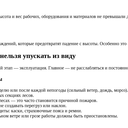
 высота и вес рабочих, оборудования и материалов не превышал
ждений, которые предотвратят падение с высоты. Особенно это а
нельзя упускать из виду
ый этап — эксплуатация. Главное — не расслабляться и постоянн
ы
елю или после каждой непогоды (сильный ветер, дождь, мороз).
х секциях лесов.
 лесах — это часто становится причиной пожаров.
е создавать перегруз или наклон.
иты: каски, страховочные пояса и ремни.
ном ветре или грозе работы должны быть приостановлены.