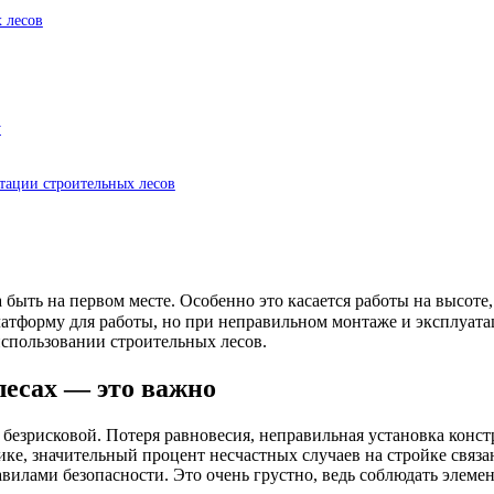
 лесов
у
тации строительных лесов
жна быть на первом месте. Особенно это касается работы на выс
тформу для работы, но при неправильном монтаже и эксплуатаци
использовании строительных лесов.
лесах — это важно
и безрисковой. Потеря равновесия, неправильная установка конс
ке, значительный процент несчастных случаев на стройке связан
илами безопасности. Это очень грустно, ведь соблюдать элемен