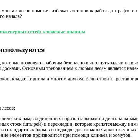
монтаж лесов поможет избежать остановок работы, штрафов и су
го начала?
 инженерных сетей: ключевые правила
 используются
, которые позволяют рабочим безопасно выполнять задачи на вы
 досками. Основным требованием к любым лесам является надеж
 окон, кладке кирпича и многом другом. Если строить, реставри
 лесов:
аллических рам, соединенных горизонтальными и диагональными
ных стоек (штырей) и перекладин, которые крепятся между ним
из стандартных блоков и подходят для сложных архитектурных
ение элементов производится при помощи клиньев и хомутов.