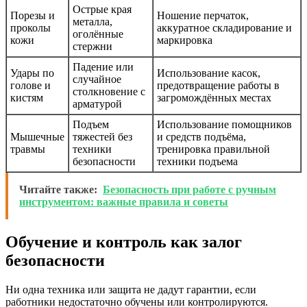
Острые края
Порезы и
Ношение перчаток,
металла,
проколы
аккуратное складирование и
оголённые
кожи
маркировка
стержни
Падение или
Удары по
Использование касок,
случайное
голове и
предотвращение работы в
столкновение с
кистям
загромождённых местах
арматурой
Подъем
Использование помощников
Мышечные
тяжестей без
и средств подъёма,
травмы
техники
тренировка правильной
безопасности
техники подъема
Читайте также:
Безопасность при работе с ручным
инструментом: важные правила и советы
Обучение и контроль как залог
безопасности
Ни одна техника или защита не дадут гарантии, если
работники недостаточно обучены или контролируются.