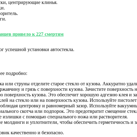
ки, центрирующие клинья.
ки.
оритель.
ги.
анцев привело к 227 смертям
ог успешной установки автостекла.
ее подробно:
или струны отделите старое стекло от кузова. Аккуратно удалит
 ржавчину и грязь с поверхности кузова. Зачистите поверхность 
 поверхность кузова. Это обеспечит хорошую адгезию клея и за
й на стекло или на поверхность кузова. Используйте пистолет 
соблюдая центровку и равномерный зазор. Используйте вакуумны
ального скотча или подпорок. Это предотвратит смещение стекл
е излишки с помощью специального ножа или растворителя.
 молдинги и уплотнители, чтобы обеспечить герметичность и з
овик качественно и безопасно.