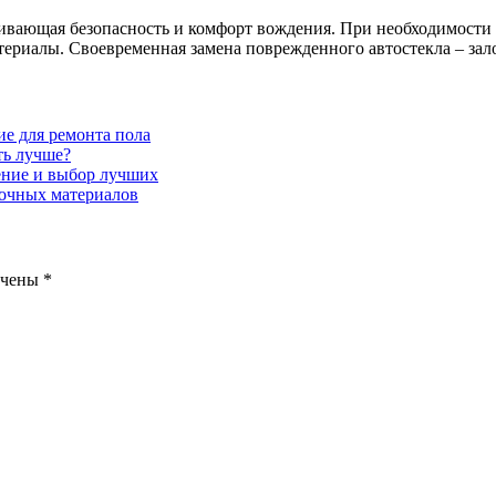
ечивающая безопасность и комфорт вождения. При необходимост
риалы. Своевременная замена поврежденного автостекла – зало
ие для ремонта пола
ть лучше?
ение и выбор лучших
очных материалов
ечены
*