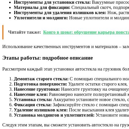
Инструменты для установки стекла:
Вакуумные присос
Материалы для фиксации:
Специальный скотч, подпор
Инструменты для удаления излишков клея:
Нож, раств
Уплотнители и молдинги:
Новые уплотнители и молдин
Читайте также:
Конго в шоке: обрушение карьера повст
Использование качественных инструментов и материалов – зал
Этапы работы: подробное описание
Рассмотрим каждый этап установки автостекла на грузовик бол
Демонтаж старого стекла:
С помощью специального ножа 
Подготовка поверхности:
Удалите остатки старого клея,
Нанесение грунтовки:
Нанесите грунтовку на очищенную
Нанесение клея:
Равномерно нанесите полиуретановый кле
Установка стекла:
Аккуратно установите новое стекло, 
Фиксация стекла:
Зафиксируйте стекло с помощью специ
Удаление излишков клея:
После высыхания клея удалит
Установка молдингов и уплотнителей:
Установите новые
Следуя этим этапам, вы сможете установить автостекло на груз