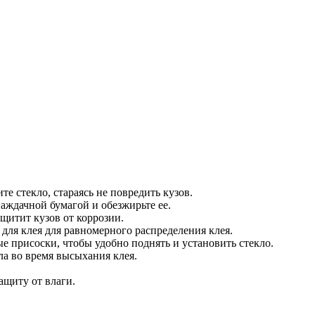
е стекло, стараясь не повредить кузов.
наждачной бумагой и обезжирьте ее.
щитит кузов от коррозии.
для клея для равномерного распределения клея.
е присоски, чтобы удобно поднять и установить стекло.
а во время высыхания клея.
ащиту от влаги.