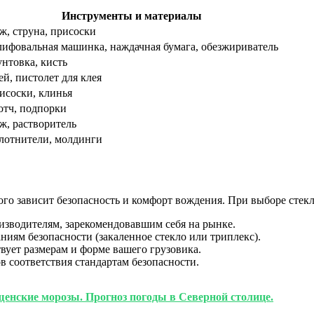
Инструменты и материалы
ж, струна, присоски
ифовальная машинка, наждачная бумага, обезжириватель
унтовка, кисть
ей, пистолет для клея
исоски, клинья
отч, подпорки
ж, растворитель
лотнители, молдинги
ого зависит безопасность и комфорт вождения. При выборе стекл
зводителям, зарекомендовавшим себя на рынке.
иям безопасности (закаленное стекло или триплекс).
твует размерам и форме вашего грузовика.
 соответствия стандартам безопасности.
щенские морозы. Прогноз погоды в Северной столице.