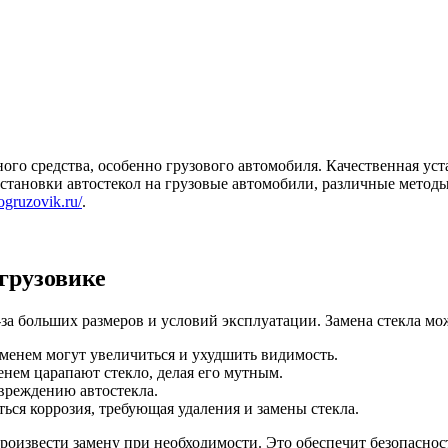
го средства, особенно грузового автомобиля. Качественная уста
установки автостекол на грузовые автомобили, различные метод
logruzovik.ru/
.
 грузовике
-за больших размеров и условий эксплуатации. Замена стекла мо
менем могут увеличиться и ухудшить видимость.
енем царапают стекло, делая его мутным.
вреждению автостекла.
ься коррозия, требующая удаления и замены стекла.
роизвести замену при необходимости. Это обеспечит безопаснос