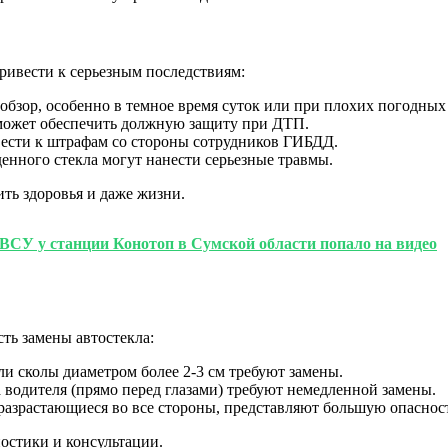
ривести к серьезным последствиям:
бзор, особенно в темное время суток или при плохих погодных
может обеспечить должную защиту при ДТП.
ести к штрафам со стороны сотрудников ГИБДД.
нного стекла могут нанести серьезные травмы.
ить здоровья и даже жизни.
 ВСУ у станции Конотоп в Сумской области попало на видео
ть замены автостекла:
и сколы диаметром более 2-3 см требуют замены.
 водителя (прямо перед глазами) требуют немедленной замены.
разрастающиеся во все стороны, представляют большую опаснос
остики и консультации.