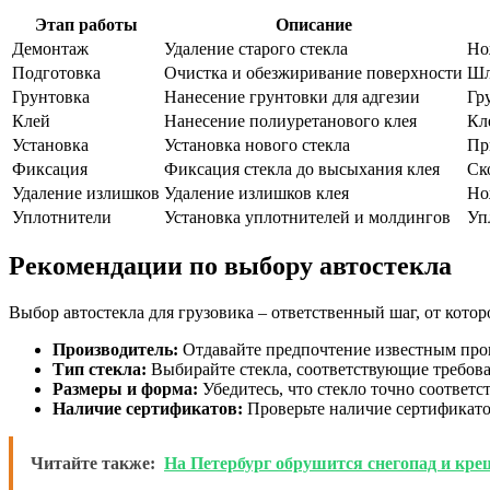
Этап работы
Описание
Демонтаж
Удаление старого стекла
Но
Подготовка
Очистка и обезжиривание поверхности
Шл
Грунтовка
Нанесение грунтовки для адгезии
Гр
Клей
Нанесение полиуретанового клея
Кл
Установка
Установка нового стекла
Пр
Фиксация
Фиксация стекла до высыхания клея
Ск
Удаление излишков
Удаление излишков клея
Но
Уплотнители
Установка уплотнителей и молдингов
Уп
Рекомендации по выбору автостекла
Выбор автостекла для грузовика – ответственный шаг, от котор
Производитель:
Отдавайте предпочтение известным прои
Тип стекла:
Выбирайте стекла, соответствующие требован
Размеры и форма:
Убедитесь, что стекло точно соответс
Наличие сертификатов:
Проверьте наличие сертификатов
Читайте также:
На Петербург обрушится снегопад и кре